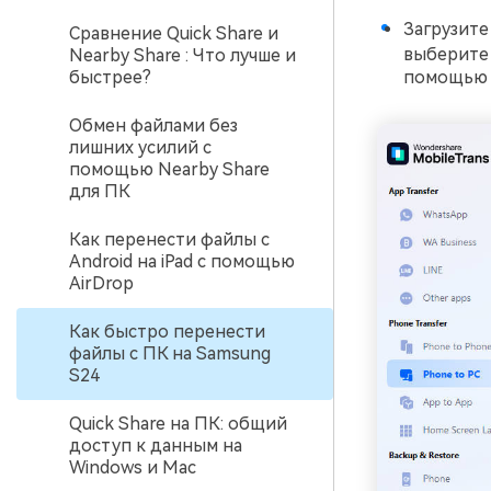
Загрузите
Сравнение Quick Share и
выберит
Nearby Share : Что лучше и
помощью 
быстрее?
Обмен файлами без
лишних усилий с
помощью Nearby Share
для ПК
Как перенести файлы с
Android на iPad с помощью
AirDrop
Как быстро перенести
файлы с ПК на Samsung
S24
Quick Share на ПК: общий
доступ к данным на
Windows и Mac