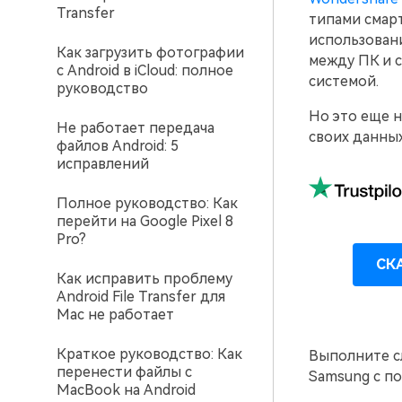
Transfer
типами смар
использовани
Как загрузить фотографии
между ПК и 
с Android в iCloud: полное
системой.
руководство
Но это еще н
Не работает передача
своих данных
файлов Android: 5
исправлений
Полное руководство: Как
перейти на Google Pixel 8
Pro?
СК
Как исправить проблему
Android File Transfer для
Mac не работает
Краткое руководство: Как
Выполните с
перенести файлы с
Samsung с по
MacBook на Android