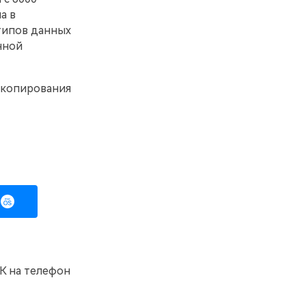
а в
типов данных
нной
о копирования
К на телефон