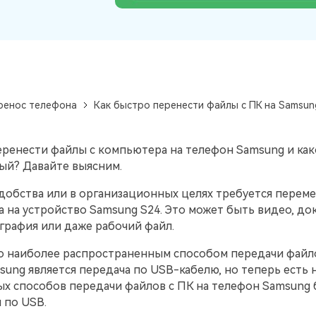
Советы по передаче данных iTunes
НОВИНКА
Превратите свой iTunes в мощный
Переносите музыкальные
медиаменеджер за несколько простых шагов.
анных
плейлисты с одного
ПК.
потокового сервиса на
другой.
ренос телефона
Как быстро перенести файлы с ПК на Samsun
УЗНАЙТЕ БОЛЬШЕ
еренести файлы с компьютера на телефон Samsung и как
ый? Давайте выясним.
добства или в организационных целях требуется перем
 на устройство Samsung S24. Это может быть видео, до
графия или даже рабочий файл.
 наиболее распространенным способом передачи файло
ung является передача по USB-кабелю, но теперь есть 
х способов передачи файлов с ПК на телефон Samsung 
 по USB.