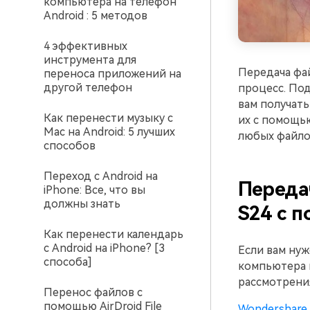
компьютера на телефон
Android : 5 методов
4 эффективных
инструмента для
Передача фай
переноса приложений на
другой телефон
процесс. Под
вам получать
Как перенести музыку с
их с помощь
Mac на Android: 5 лучших
любых файлов
способов
Переход с Android на
Переда
iPhone: Все, что вы
должны знать
S24 с п
Как перенести календарь
с Android на iPhone? [3
Если вам нуж
способа]
компьютера н
рассмотрени
Перенос файлов с
помощью AirDroid File
Wondershare 