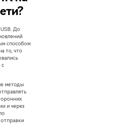
ети?
 USB. До
бновлений
ым способом
а то, что
овались
 с
ые методы
отправлять
торонних
и и через
по
 отправки