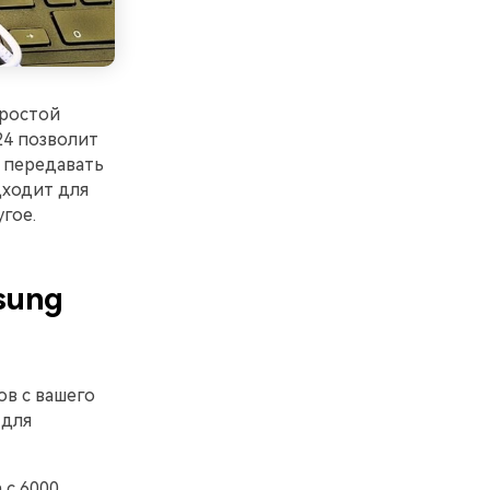
простой
24 позволит
и передавать
дходит для
гое.
sung
ов с вашего
 для
 с 6000