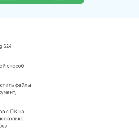
Больше событий
Присоединяйтесь к конкурсам и
лотереям MobileTrans здесь! Выиграйте
бесплатную лицензию MobileTrans,
смартфоны и подарочные карты!
g S24
ой способ
естить файлы
кумент,
в с ПК на
несколько
без