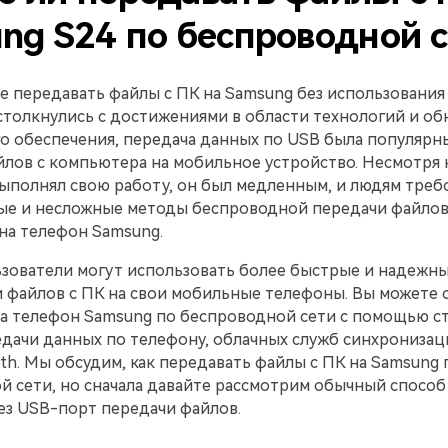
ng S24 по беспроводной с
е передавать файлы с ПК на Samsung без использования
 столкнулись с достижениями в области технологий и о
о обеспечения, передача данных по USB была популярн
лов с компьютера на мобильное устройство. Несмотря н
выполнял свою работу, он был медленным, и людям треб
ые и несложные методы беспроводной передачи файлов
на телефон Samsung.
ьзователи могут использовать более быстрые и надежн
и файлов с ПК на свои мобильные телефоны. Вы можете 
на телефон Samsung по беспроводной сети с помощью с
дачи данных по телефону, облачных служб синхронизаци
oth. Мы обсудим, как передавать файлы с ПК на Samsung 
й сети, но сначала давайте рассмотрим обычный способ
ез USB-порт передачи файлов.