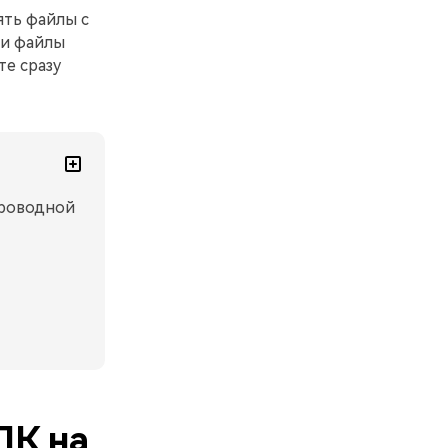
ять файлы с
ши файлы
те сразу
проводной
ПК на