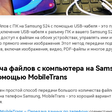
лов с ПК на Samsung S24 с помощью USB-кабеля - это 
ключение USB-кабеля к разъему ПК и вашего Samsung S
 доступ к файлам на обоих устройствах, управлять ими 
ю прямого имени изображения. Этот метод передачи по
, включая изображения, видео, PDF-файлы и многое дру
ча файлов с компьютера на Sam
омощью MobileTrans
ен простой способ передачи большого количества файл
а телефон Samsung, MobileTrans - это хороший вариант
я.
MobileTrans – Передача данных по телефону
совместима