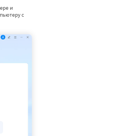
ере и
пьютеру с