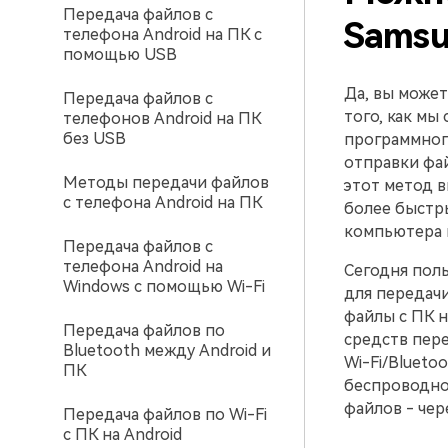
Передача файлов с
Samsu
телефона Android на ПК с
помощью USB
Да, вы может
Передача файлов с
того, как мы
телефонов Android на ПК
без USB
программног
отправки фай
Методы передачи файлов
этот метод 
с телефона Android на ПК
более быстр
компьютера 
Передача файлов с
телефона Android на
Сегодня пол
Windows с помощью Wi-Fi
для передач
файлы с ПК 
Передача файлов по
средств пере
Bluetooth между Android и
Wi-Fi/Blueto
ПК
беспроводно
файлов - чер
Передача файлов по Wi-Fi
с ПК на Android