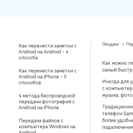
вашего нового Android.
Можете ли вы
и восстановление
переключить SIM-карту с
Android на iPhone?
Советы по передаче данных iCloud
Создавайте резервные
копии для 18+ типов д
Знали ли вы, что iCloud можно использовать
Как перенести рингтоны
и данных WhatsApp на 
для передачи данных смартфона?
с Android на Android
С легкостью
восстанавливайте
Лендинг
Пе
Как перенести заметки с
резервные копии.
Android на Android - 4
способа
Как можно п
самый быстр
Как перенести заметки с
Android на iPhone - 5
Иногда для у
способов
с компьютера
музыка, фото
4 метода беспроводной
передачи фотографий с
Традиционно
Android на iPhone
телефон Sams
более удобны
Передача файлов с
компьютера Windows на
подключения
Android