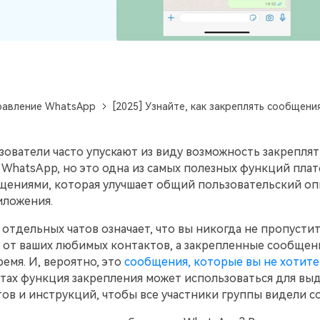
Советы по передаче данных iTunes
НОВИНКА
Превратите свой iTunes в мощный
Переносите музыкальные
медиаменеджер за несколько простых шагов.
анных
плейлисты с одного
ПК.
потокового сервиса на
другой.
равление WhatsApp
[2025] Узнайте, как закреплять сообщен
УЗНАЙТЕ БОЛЬШЕ
ователи часто упускают из виду возможность закреплят
 WhatsApp, но это одна из самых полезных функций пла
щениями, которая улучшает общий пользовательский оп
иложения.
отдельных чатов означает, что вы никогда не пропусти
 от ваших любимых контактов, а закрепленные сообщен
емя. И, вероятно, это
сообщения, которые вы не хотите
тах функция закрепления может использоваться для вы
ов и инструкций, чтобы все участники группы видели с