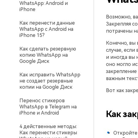
WhatsApp: Android и
iPhone
Возможно, в
Как перенести данные
Закрепляя с
WhatsApp с Android на
потрачены на
iPhone 15?
Конечно, вы 
Как сделать резервную
случае, если
копию WhatsApp на
и иногда вы 
Google Диск
оно могло ис
закрепление 
Как исправить WhatsApp
важным текс
не создает резервные
копии на Google Диск
Вот как закр
Перенос стикеров
WhatsApp в Telegram на
Как за
iPhone и Android
4 действенные методы:
Как перенести стикеры
Откройт