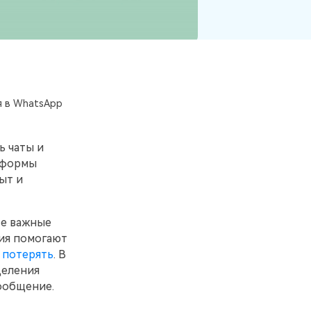
Больше событий
Присоединяйтесь к конкурсам и
лотереям MobileTrans здесь! Выиграйте
бесплатную лицензию MobileTrans,
смартфоны и подарочные карты!
ия в WhatsApp
ь чаты и
тформы
ыт и
те важные
ия помогают
 потерять
. В
деления
ообщение.