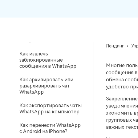
вашего нового Android.
Как сделать книгу
и восстановление
WhatsApp
самостоятельно
Советы по передаче данных iCloud
Создавайте резервные
копии для 18+ типов д
Знали ли вы, что iCloud можно использовать
Решения: восстановление
и данных WhatsApp на 
для передачи данных смартфона?
медиафайлов в WhatsApp
С легкостью
застряло
восстанавливайте
Лендинг
Уп
резервные копии.
Как извлечь
заблокированные
Многие польз
сообщения в WhatsApp
сообщения в
Как архивировать или
обмена сооб
разархивировать чат
удобство пр
WhatsApp
Закрепление 
Как экспортировать чаты
уведомления
WhatsApp на компьютер
экономить вр
групповых ча
Как перенести WhatsApp
важных текст
с Android на iPhone?