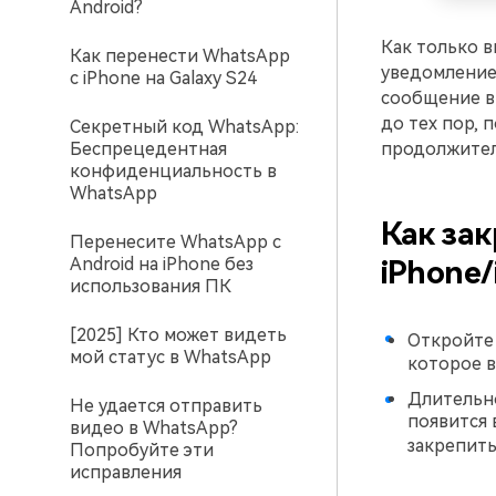
Android?
Как только в
Как перенести WhatsApp
уведомление 
с iPhone на Galaxy S24
сообщение в 
до тех пор, 
Секретный код WhatsApp:
Беспрецедентная
продолжител
конфиденциальность в
WhatsApp
Как за
Перенесите WhatsApp с
Android на iPhone без
iPhone/
использования ПК
[2025] Кто может видеть
Откройт
мой статус в WhatsApp
которое в
Длительно
Не удается отправить
появится 
видео в WhatsApp?
закрепить
Попробуйте эти
исправления