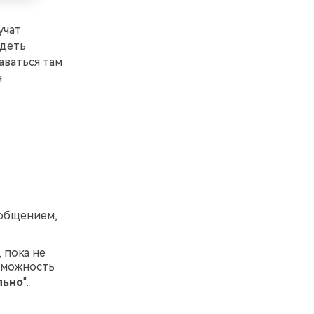
учат
идеть
аваться там
я
ообщением,
 пока не
зможность
льно
".