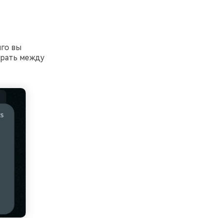
лго вы
ирать между