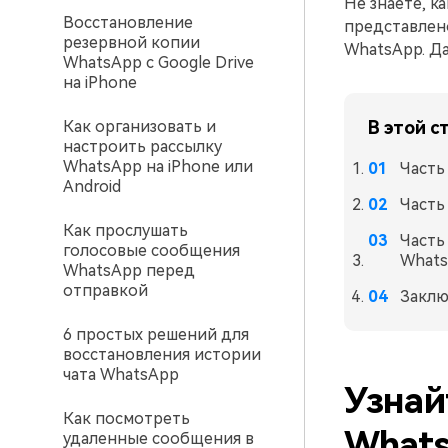
Не знаете, к
Восстановление
представлено
резервной копии
WhatsApp. Да
WhatsApp с Google Drive
на iPhone
Как организовать и
В этой с
настроить рассылку
WhatsApp на iPhone или
Часть
Android
Часть
Как прослушать
Часть
голосовые сообщения
What
WhatsApp перед
отправкой
Заклю
6 простых решений для
восстановления истории
чата WhatsApp
Узнай
Как посмотреть
What
удаленные сообщения в