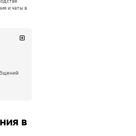
водстве
ия и чаты в
общений
ния в