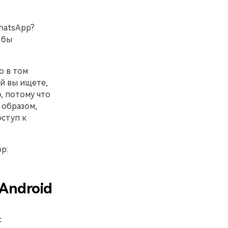
hatsApp?
 бы
о в том
ый вы ищете,
, потому что
 образом,
ступ к
p:
Android
с